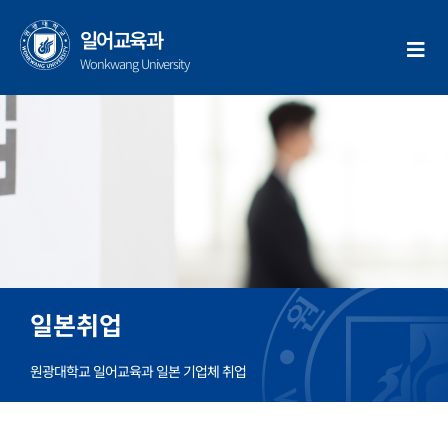
콘
텐
일어교육과
츠
Wonkwang University
로
건
일본취업
너
뛰
기
일본취업
원광대학교 일어교육과 일본 기업체 취업