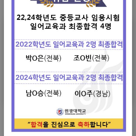
전주 화정중, 전남 항만물류고, 순천 팔마고, 관인중, 전북 외국어고, 전
주 전일고, 일산양일중, 부천부흥중, 나리타공항, 한국철도공사
(KORAIL), 해태제과, GS리테일, LG그룹, 두산 네오트랜스 용인 경전
철, 서울교통공사, 종근당, 東京海上日動システムズ (도쿄해상일동시
스템) 미쓰비시그룹, (주)케이씨넷
학과
자랑거리
전공안내서
학과 소개 리플릿
비교과 프로그램