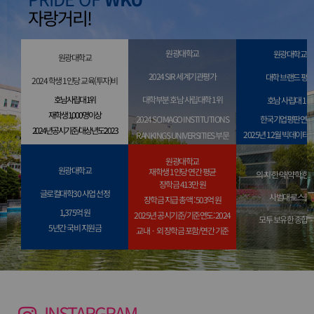
대상년도:2023
자랑거리!
원광대학교
원광대학교
원광대학교
2024 SIR 세계기관평가
대학 브랜드 평
2024 학생 1인당 교육(투자)비
대학부분 호남 사립대학 1위
호남 사립대 1위
호남 사립대 1위
재학생 1,000명 이상
2024 SCIMAGO INSTITUTIONS
한국기업평판연구
2024년 공시기준/대상년도:2023
2025년 12월 빅데이터
RANKINGS UNIVERSITIES 부문
원광대학교
원광대학교
재학생 1인당 연간 평균
의·치·한·약(약학,한
장학금 413만 원
호남 사립대 1위
글로컬대학30 사업 선정
사범대·로스쿨
장학금 지급 총액 : 503억 원
전국 100대 대학 중 
1,375억 원
2025년 공시기준/기준연도: 2024
모두 보유한 종합
5년간 국비 지원금
교내ㆍ외 장학금 포함/연간 기준
2025년 공시기준
5년간 국비 지원금 1,375억 원
기준연도: 2024
INSTARGRAM