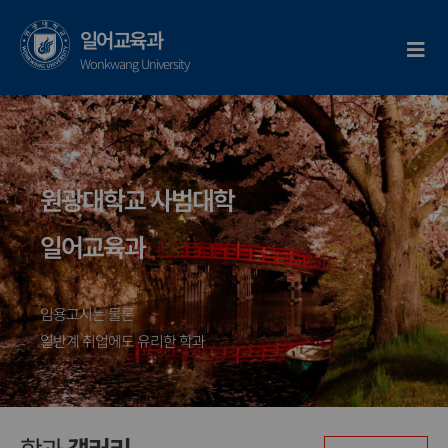
콘
텐
일어교육과
츠
Wonkwang University
로
건
너
뛰
기
원광대학교 사범대학
일어교육과
임용고시는 물론
일반계 취업에도 유리한 학과